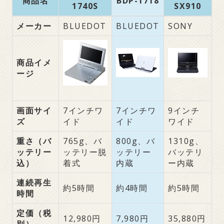
商品名
BDP-1718
1740S
SX910
メーカー
BLUEDOT
BLUEDOT
SONY
商品イメ
ージ
画面サイ
7インチワ
7インチワ
9インチ
ズ
イド
イド
ワイド
重さ（バ
765g、バ
800g、バ
1310g、
ッテリー
ッテリー脱
ッテリー
バッテリ
込）
着式
内蔵
ー内蔵
連続再生
約5時間
約4時間
約5時間
時間
定価（税
12,980円
7,980円
35,880円