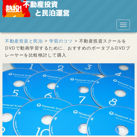
S
k
i
TOGGL
p
t
不動産投資と民泊
>
学習のコツ
>
不動産投資スクールを
o
DVDで動画学習するために、おすすめのポータブルDVDプ
m
レーヤーを比較検討して購入
a
i
n
c
o
n
t
e
n
t