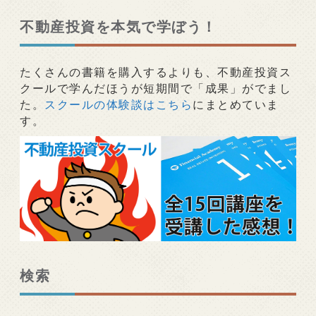
稿
ナ
不動産投資を本気で学ぼう！
ビ
ゲ
たくさんの書籍を購入するよりも、不動産投資ス
ー
クールで学んだほうが短期間で「成果」がでまし
シ
た。
スクールの体験談はこちら
にまとめていま
す。
ョ
ン
検索