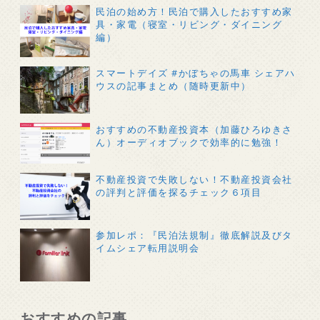
民泊の始め方！民泊で購入したおすすめ家
具・家電（寝室・リビング・ダイニング
編）
スマートデイズ #かぼちゃの馬車 シェアハ
ウスの記事まとめ（随時更新中）
おすすめの不動産投資本（加藤ひろゆきさ
ん）オーディオブックで効率的に勉強！
不動産投資で失敗しない！不動産投資会社
の評判と評価を探るチェック６項目
参加レポ：『民泊法規制』徹底解説及びタ
イムシェア転用説明会
おすすめの記事