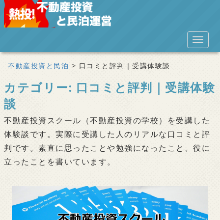
S
k
i
TOGGL
p
t
不動産投資と民泊
>
口コミと評判｜受講体験談
o
カテゴリー:
口コミと評判｜受講体験
m
a
談
i
不動産投資スクール（不動産投資の学校）を受講した
n
体験談です。実際に受講した人のリアルな口コミと評
c
判です。素直に思ったことや勉強になったこと、役に
o
立ったことを書いています。
n
t
e
n
t