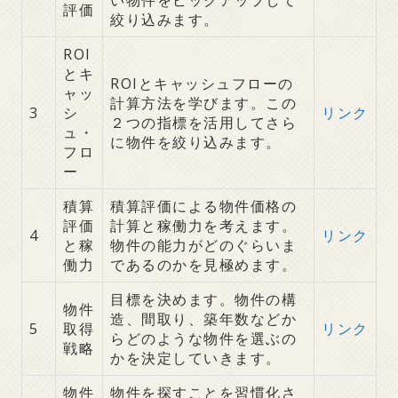
い物件をピックアップして
評価
絞り込みます。
ROI
とキ
ROIとキャッシュフローの
ャッ
計算方法を学びます。この
3
シ
リンク
２つの指標を活用してさら
ュ・
に物件を絞り込みます。
フロ
ー
積算
積算評価による物件価格の
評価
計算と稼働力を考えます。
4
リンク
と稼
物件の能力がどのぐらいま
働力
であるのかを見極めます。
目標を決めます。物件の構
物件
造、間取り、築年数などか
5
取得
リンク
らどのような物件を選ぶの
戦略
かを決定していきます。
物件
物件を探すことを習慣化さ