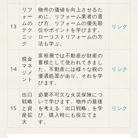
リフ
物件の価値を向上させるた
ォー
めに、リフォーム業者の選
ムの
び方、リフォームの優先順
13
リンク
テク
位やポイントを学びます。
ニッ
ローコストリフォームの方
ク
法も学ぶ。
富裕層では不動産が財産の
税金
蓄積として使われてきまし
マネ
14
た。不動産には様々な税の
リンク
ジメ
優遇処置があり、それを学
ント
びます。
出口
必要不可欠な火災保険につ
戦略
いて学びます。物件の最後
15
と資
を考える「出口戦略」を学
リンク
産拡
び、購入時にも役立てま
大
す。