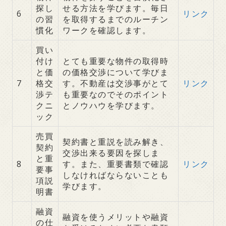
探し
せる方法を学びます。毎日
6
リンク
の習
を取得するまでのルーチン
慣化
ワークを確認します。
買い
付け
とても重要な物件の取得時
と価
の価格交渉について学びま
7
格交
す。不動産は交渉事がとて
リンク
渉テ
も重要なのでそのポイント
クニ
とノウハウを学びます。
ック
売買
契約書と重説を読み解き、
契約
交渉出来る要因を探しま
と重
8
す。また、重要書類で確認
リンク
要事
しなければならないことも
項説
学びます。
明書
融資
融資を使うメリットや融資
の仕