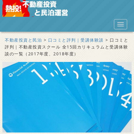
S
k
i
TOGGL
p
t
不動産投資と民泊
>
口コミと評判｜受講体験談
>
口コミと
o
評判｜不動産投資スクール 全15回カリキュラムと受講体験
m
談の一覧（2017年度、2018年度）
a
i
n
c
o
n
t
e
n
t