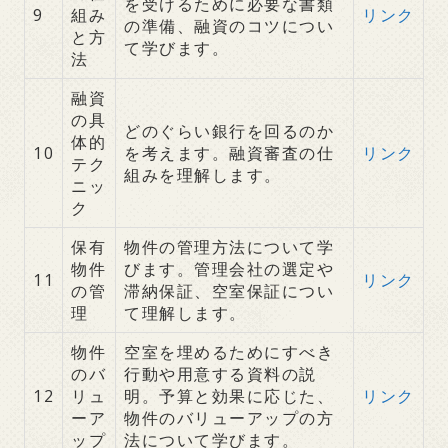
を受けるために必要な書類
9
組み
リンク
の準備、融資のコツについ
と方
て学びます。
法
融資
の具
どのぐらい銀行を回るのか
体的
10
を考えます。融資審査の仕
リンク
テク
組みを理解します。
ニッ
ク
保有
物件の管理方法について学
物件
びます。管理会社の選定や
11
リンク
の管
滞納保証、空室保証につい
理
て理解します。
物件
空室を埋めるためにすべき
のバ
行動や用意する資料の説
12
リュ
明。予算と効果に応じた、
リンク
ーア
物件のバリューアップの方
ップ
法について学びます。