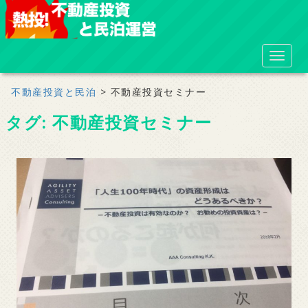
S
k
i
TOGGL
p
t
不動産投資と民泊
>
不動産投資セミナー
o
タグ:
不動産投資セミナー
m
a
i
n
c
o
n
t
e
n
t