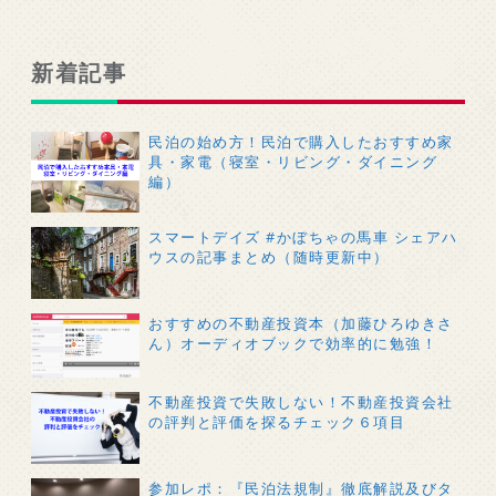
新着記事
民泊の始め方！民泊で購入したおすすめ家
具・家電（寝室・リビング・ダイニング
編）
スマートデイズ #かぼちゃの馬車 シェアハ
ウスの記事まとめ（随時更新中）
おすすめの不動産投資本（加藤ひろゆきさ
ん）オーディオブックで効率的に勉強！
不動産投資で失敗しない！不動産投資会社
の評判と評価を探るチェック６項目
参加レポ：『民泊法規制』徹底解説及びタ