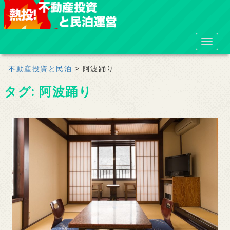
S
k
i
TOGGL
p
t
不動産投資と民泊
>
阿波踊り
o
タグ:
阿波踊り
m
a
i
n
c
o
n
t
e
n
t